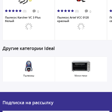
(0)
(0)
0
0
Пылесос Karcher VC 3 Plus
Пылесос Artel VCC 0120
П
белый
красный
с
Другие категории Ideal
Пылесосы
Мини-печи
Подписка на рассылку