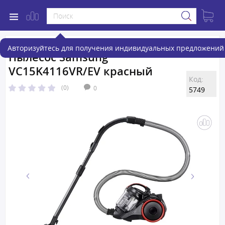
Авторизуйтесь для получения индивидуальных предложений 
Пылесос Samsung
VC15K4116VR/EV красный
Код:
(0)
0
5749