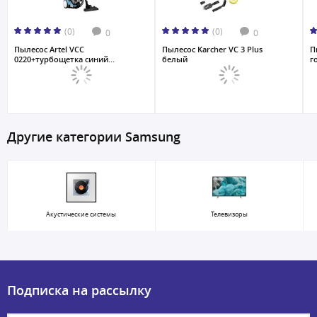
(0)
(0)
0
0
Пылесос Artel VCC
Пылесос Karcher VC 3 Plus
П
0220+турбощетка синий...
белый
г
Другие категории Samsung
Акустические системы
Телевизоры
Подписка на рассылку