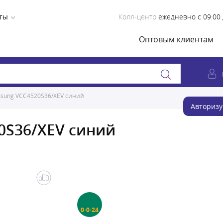
ты
Колл-центр
ежедневно с 09:00 
Оптовым клиентам
sung VCC4520S36/XEV синий
Авторизу
0S36/XEV синий
0·0·24