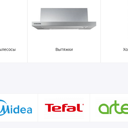
ылесосы
Вытяжки
Хо