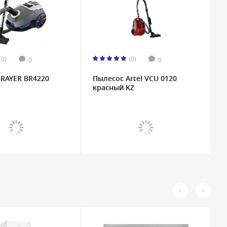
(0)
(0)
0
0
RAYER BR4220
Пылесос Artel VCU 0120
П
красный KZ
V
с