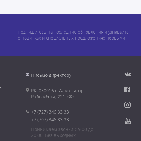
Подпишитесь на последние обновления и узнавайте
о новинках и специальных предложениях первыми
Письмо директору
ы
РК, 050016 г. Алматы, пр.
Райымбека, 221 «Ж»
+7 (727) 346 33 33
+7 (707) 346 33 33
Принимаем звонки с 9.00 до
20.00. Без выходных.