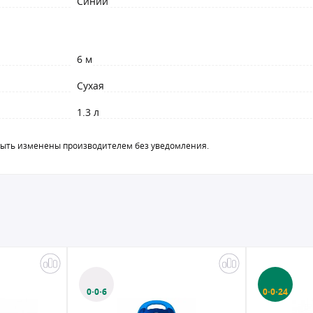
Синий
6 м
Сухая
1.3 л
быть изменены производителем без уведомления.
0·0·6
0·0·24