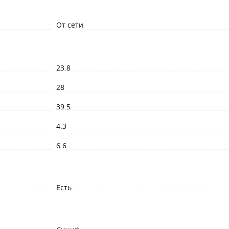
От сети
23.8
28
39.5
4.3
6.6
Есть