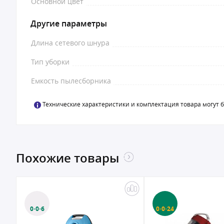
Основной цвет
Другие параметры
Длина сетевого шнура
Тип уборки
Емкость пылесборника
Технические характеристики и комплектация товара могут 
Похожие товары
0·0·6
0·0·24