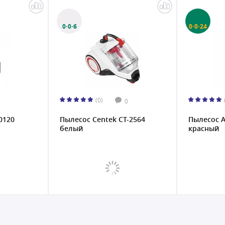
0·0·6
0·0·24
(0)
0
0120
Пылесос Centek CT-2564
Пылесос A
белый
красный