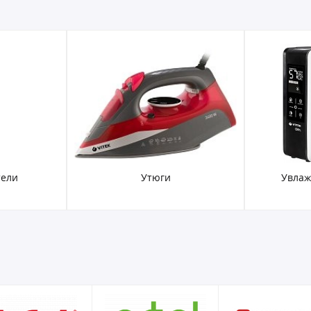
тели
Утюги
Увлаж