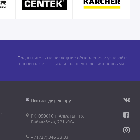
Подпишитесь на последние обновления и узнавайте
о новинках и специальных предложениях первыми
Письмо директору
ы
РК, 050016 г. Алматы, пр.
Райымбека, 221 «Ж»
+7 (727) 346 33 33