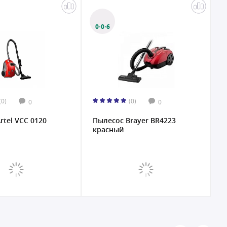
0·0·6
(0)
(0)
0
0
rtel VCC 0120
Пылесос Brayer BR4223
П
красный
к