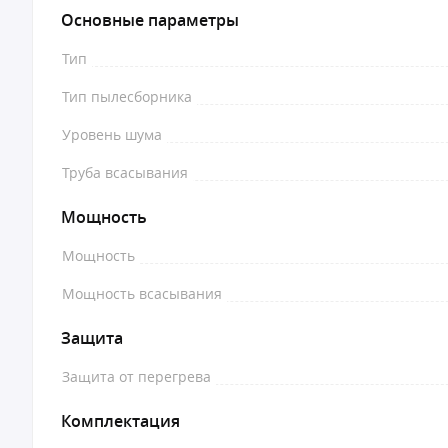
Основные параметры
Тип
Тип пылесборника
Уровень шума
Труба всасывания
Мощность
Мощность
Мощность всасывания
Защита
Защита от перегрева
Комплектация