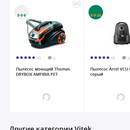
0·0·6
0·0·24
(0)
(0)
0
0
Пылесос моющий Thomas
Пылесос Artel VCU 
DRYBOX AMFIBIA PET
серый
Другие категории Vitek