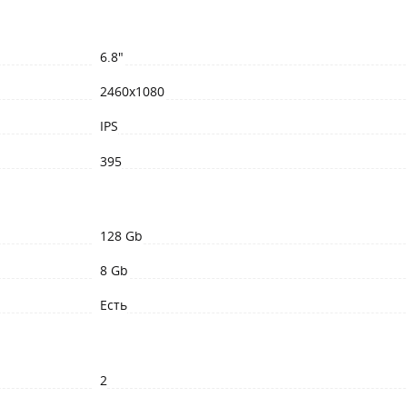
6.8"
2460x1080
IPS
395
128 Gb
8 Gb
Есть
2