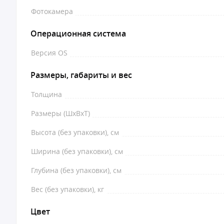
Фотокамера
Операционная система
Версия OS
Размеры, габариты и вес
Толщина
Размеры (ШxВxТ)
Высота (без упаковки), см
Ширина (без упаковки), см
Глубина (без упаковки), см
Вес (без упаковки), кг
Цвет