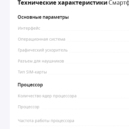
Технические характеристики
Смартф
Основные параметры
Интерфейс
Операционная система
Графический ускоритель
Разъем для наушников
Тип SIM-карты
Процессор
Количество ядер процессора
Процессор
Частота работы процессора