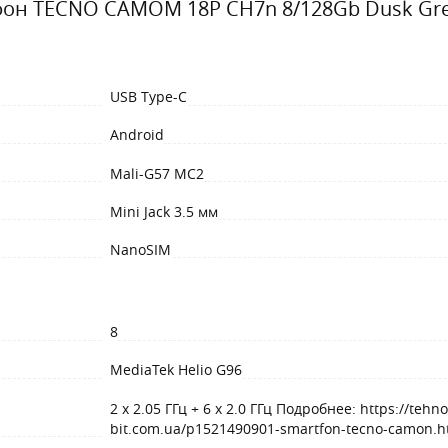
он TECNO CAMOM 18P CH7n 8/128Gb Dusk Gr
USB Type-C
Android
Mali-G57 MC2
Mini Jack 3.5 мм
NanoSIM
8
MediaTek Helio G96
2 х 2.05 ГГц + 6 х 2.0 ГГц Подробнее: https://tehno
bit.com.ua/p1521490901-smartfon-tecno-camon.h