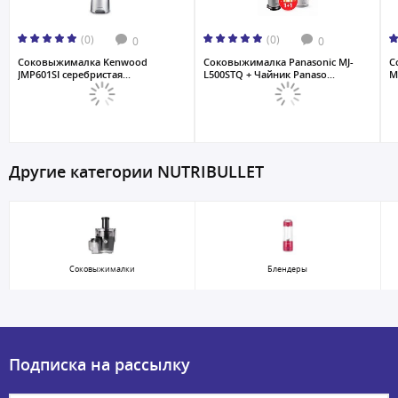
(0)
(0)
0
0
Соковыжималкa Kenwood
Соковыжималка Panasonic MJ-
С
JMP601SI серебристая...
L500STQ + Чайник Panaso...
M
Другие категории NUTRIBULLET
Соковыжималки
Блендеры
Подписка на рассылку