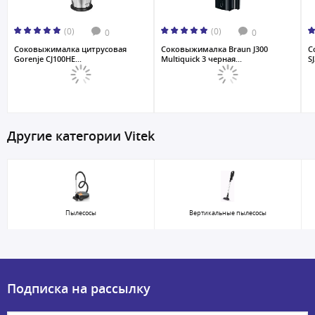
(0)
(0)
0
0
Соковыжималка цитрусовая
Соковыжималкa Braun J300
С
Gorenje CJ100HE...
Multiquick 3 черная...
S
Другие категории Vitek
Пылесосы
Вертикальные пылесосы
Подписка на рассылку