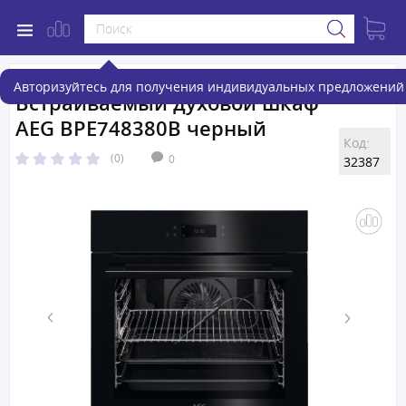
Авторизуйтесь для получения индивидуальных предложений 
Встраиваемый духовой шкаф
AEG BPE748380B черный
Код:
(0)
0
32387