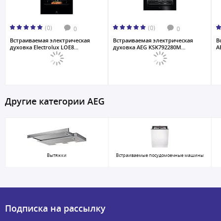
(0)
(0)
0
0
Встраиваемая электрическая
Встраиваемая электрическая
В
духовка Electrolux LOE8...
духовка AEG KSK792280M...
A
Другие категории AEG
Вытяжки
Встраиваемые посудомоечные машины
Подписка на рассылку