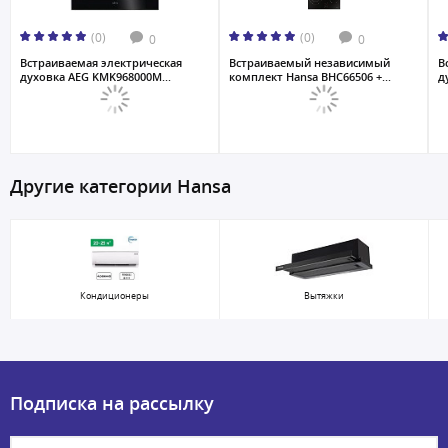
(0)
(0)
0
0
Встраиваемая электрическая
Встраиваемый независимый
В
духовка AEG KMK968000M...
комплект Hansa BHC66506 +...
д
Другие категории Hansa
Кондиционеры
Вытяжки
Подписка на рассылку