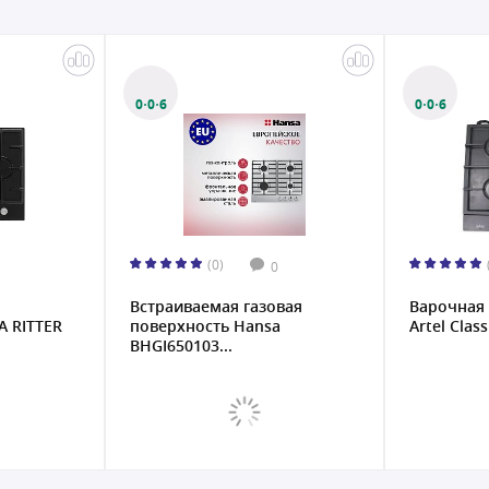
0·0·6
0·0·6
(0)
0
Встраиваемая газовая
Варочная 
A RITTER
поверхность Hansa
Artel Class
BHGI650103...