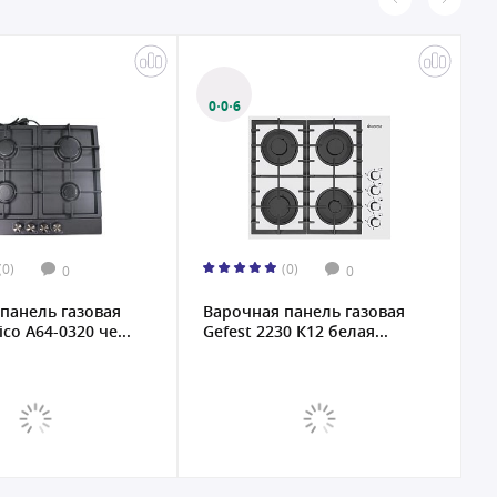
0·0·6
(0)
(0)
0
0
панель газовая
Варочная панель газовая
Г
ico A64-0320 че...
Gefest 2230 К12 белая...
G