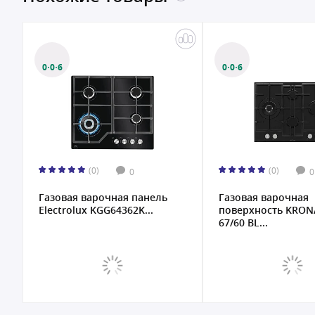
0·0·6
0·0·6
(0)
(0)
0
0
Газовая варочная панель
Газовая варочная
Electrolux KGG64362K...
поверхность KRON
67/60 BL...