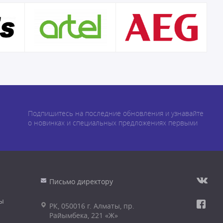
Подпишитесь на последние обновления и узнавайте
о новинках и специальных предложениях первыми
Письмо директору
ы
РК, 050016 г. Алматы, пр.
Райымбека, 221 «Ж»