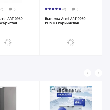
(0)
(0)
0
0
ытяжка Artel ART 0960
Вытяжка Artel ART-0760
UNTO коричневая...
RETRO бежевая KZ