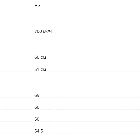
Нет
700 м³/ч
60 см
51 см
69
60
50
54.5