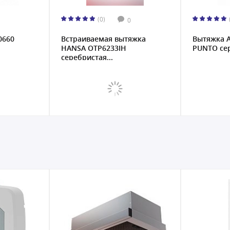
0)
(0)
0
0
мая вытяжка
Вытяжка Artel ART 0960 L
В
6233IH
PUNTO серебристая...
P
я...