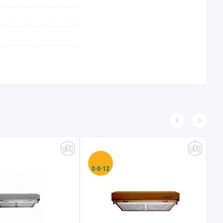
0·12
0·0·6