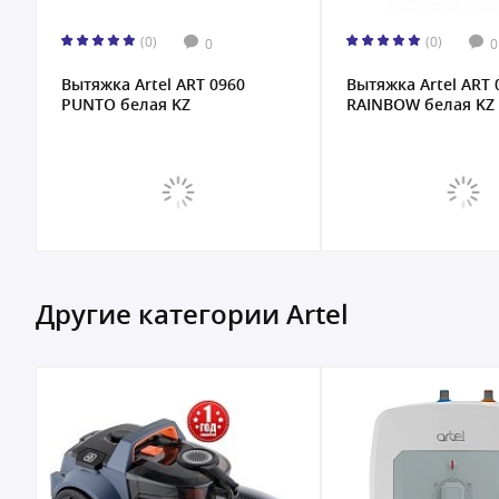
(0)
(
0
0960
Вытяжка Artel ART 0660
Встраивае
RAINBOW белая KZ
HANSA OTP
серебриста
Другие категории Artel