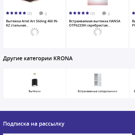
(0)
(0)
0
0
Вытяжка Artel Art Sliding 460 IN-
Встраиваемая вытяжка HANSA
В
KZ стальная...
OTP6233IH серебристая...
P
Другие категории KRONA
Вытяжки
Встраиваемые холодильники
Подписка на рассылку