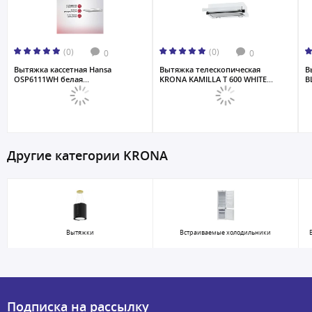
(0)
(0)
0
0
Вытяжка кассетная Hansa
Вытяжка телескопическая
В
OSP6111WH белая...
KRONA KAMILLA T 600 WHITE...
B
Другие категории KRONA
Вытяжки
Встраиваемые холодильники
Подписка на рассылку