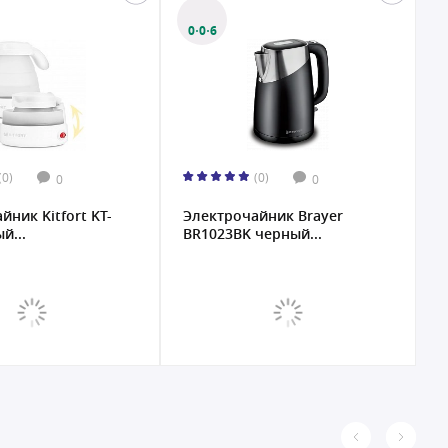
0·0·6
0
(0)
(0)
0
0
йник Kitfort KT-
Электрочайник Brayer
Э
й...
BR1023BK черный...