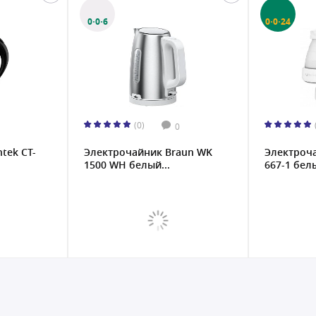
0·0·6
0·0·24
(0)
0
tek CT-
Электрочайник Braun WK
Электроча
1500 WH белый...
667-1 белы