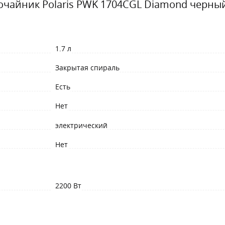
очайник Polaris PWK 1704CGL Diamond черны
1.7 л
Закрытая спираль
Есть
Нет
электрический
Нет
2200 Вт