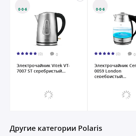
0·0·6
0·0·6
(0)
(0)
0
0
Электрочайник Vitek VT-
Электрочайник Cen
7007 ST серебристый...
0059 London
серебристый...
Другие категории Polaris