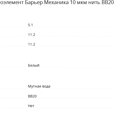
оэлемент Барьер Механика 10 мкм нить BB20
5.1
11.2
11.2
Белый
Мутная вода
BB20
Нет