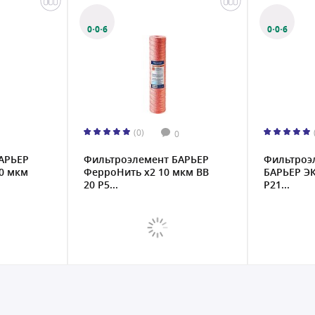
0·0·6
0·0·6
(0)
0
АРЬЕР
Фильтроэлемент БАРЬЕР
Фильтроэ
0 мкм
ФерроНить х2 10 мкм BB
БАРЬЕР Э
20 Р5...
Р21...