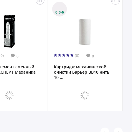
0·0·6
(0)
(0)
0
0
лемент сменный
Картридж механической
Ф
КСПЕРТ Механика
очистки Барьер BB10 нить
Ф
10 ...
Р