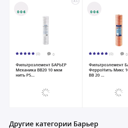
0·0·6
0·0·6
(0)
(0)
0
0
Фильтроэлемент БАРЬЕР
Фильтроэлемент Б
Механика ВВ20 10 мкм
ФерроНить Микс 1
нить Р5...
BB 20 ...
Другие категории Барьер