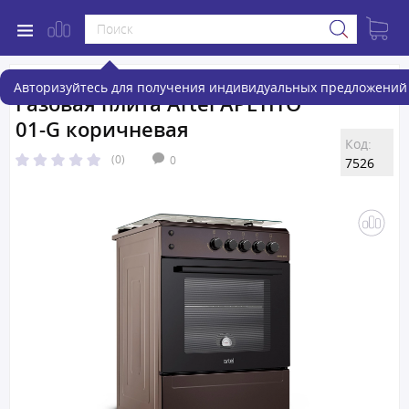
Авторизуйтесь для получения индивидуальных предложений 
Газовая плита Artel APETITO
01-G коричневая
Код:
(0)
0
7526