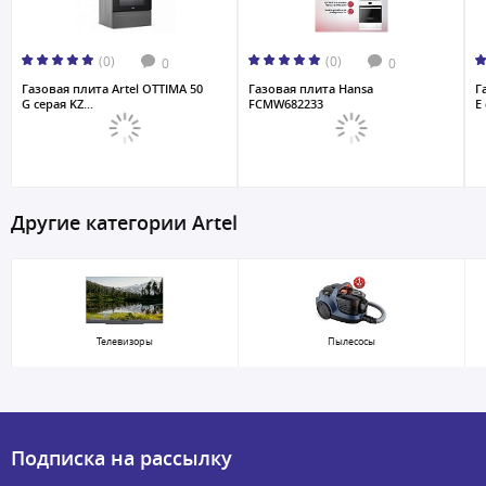
(0)
(0)
0
0
Газовая плита Artel OTTIMA 50
Газовая плита Hansa
Г
G серая KZ...
FCMW682233
E 
Другие категории Artel
Телевизоры
Пылесосы
Подписка на рассылку