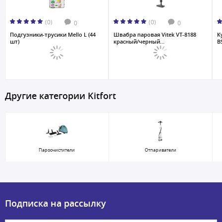
(0)
(0)
0
0
Подгузники-трусики Mello L (44
Швабра паровая Vitek VT-8188
К
шт)
красный/черный...
B
Другие категории Kitfort
Пароочистители
Отпариватели
Подписка на рассылку