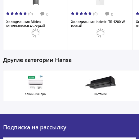
(0)
(0)
0
0
Холодильник Midea
Холодильник Indesit ITR 4200 W
Х
MDRB600MMF46 серый
белый
0
Другие категории Hansa
Кондиционеры
Вытяжки
Подписка на рассылку