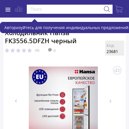
Авторизуйтесь для получения индивидуальных предложений 
Холодильник Hansa
FK3556.5DFZH черный
Код:
(0)
0
23681