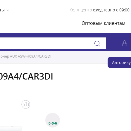
ты
Колл-центр
ежедневно с 09:00 
Оптовым клиентам
онер AUX ASW-H09A4/CAR3DI
Авторизу
09A4/CAR3DI
0·0·6