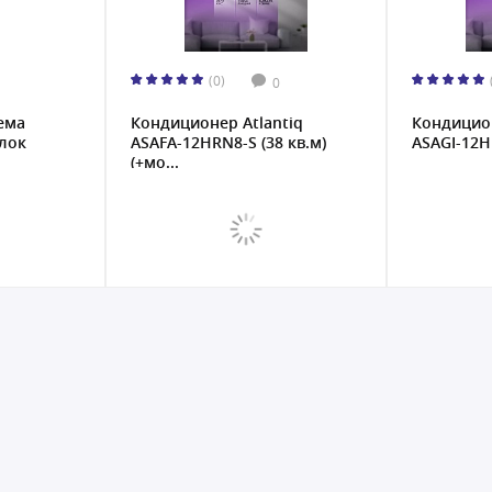
(0)
0
ема
Кондиционер Atlantiq
Кондицион
блок
ASAFA-12HRN8-S (38 кв.м)
ASAGI-12
(+мо...