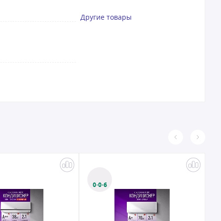
Другие товары
0·0·6