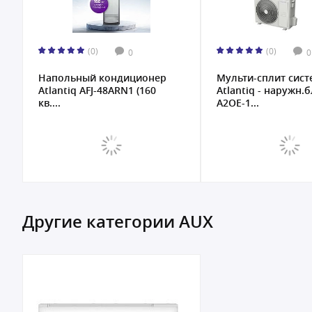
(0)
(0)
0
0
Напольный кондиционер
Мульти-сплит сист
Atlantiq AFJ-48ARN1 (160
Atlantiq - наружн.
кв....
A2OE-1...
Другие категории AUX