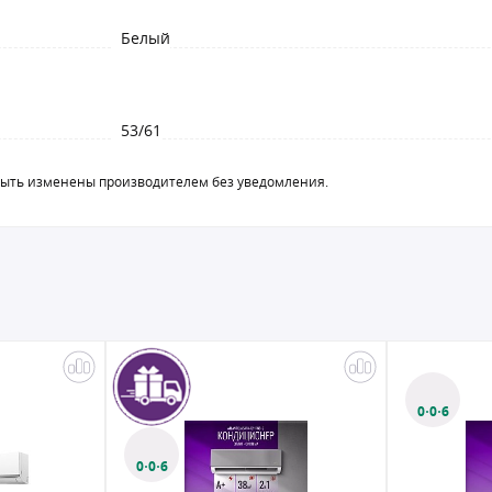
Белый
53/61
быть изменены производителем без уведомления.
0·0·6
0·0·6