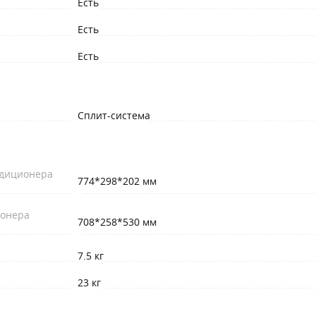
Есть
Есть
Есть
Сплит-система
ндиционера
774*298*202 мм
ионера
708*258*530 мм
7.5 кг
23 кг