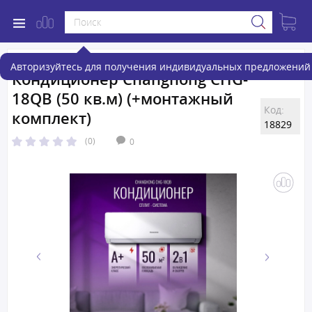
Авторизуйтесь для получения индивидуальных предложений 
Кондиционер Changhong CHG-
18QB (50 кв.м) (+монтажный
Код:
комплект)
18829
(0)
0