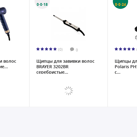
0·0·18
0·0·24
(0)
0
и волос
Щипцы для завивки волос
Щипцы дл
е...
BRAYER 3202BR
Polaris P
серебристые...
с...