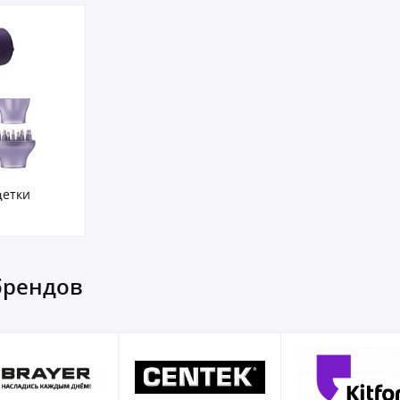
щетки
брендов