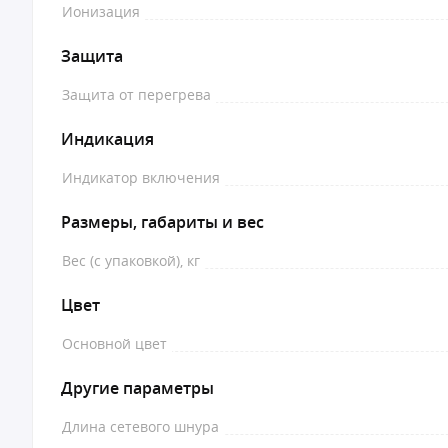
Ионизация
Защита
Защита от перегрева
Индикация
Индикатор включения
Размеры, габариты и вес
Вес (с упаковкой), кг
Цвет
Основной цвет
Другие параметры
Длина сетевого шнура