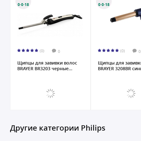
0·0·18
0·0·18
(0)
(0)
0
0
Щипцы для завивки волос
Щипцы для завивк
BRAYER BR3203 черные...
BRAYER 3208BR сини
Другие категории Philips