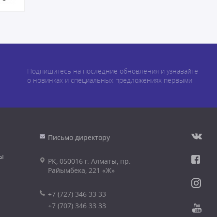
Подпишитесь на последние обновления и узнавайте
о новинках и специальных предложениях первыми
Письмо директору
ы
РК, 050016 г. Алматы, пр.
Райымбека, 221 «Ж»
+7 (727) 346 33 33
+7 (707) 346 33 33