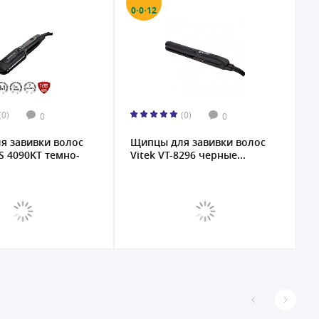
0·0·12
0
(0)
(0)
0
0
я завивки волос
Щипцы для завивки волос
Щ
HS 4090KT темно-
Vitek VT-8296 черные...
C
б