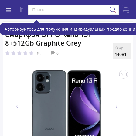
Авторизуйтесь для получения индивидуальных предложений 
Смартфон OPPO Reno 13F
8+512Gb Graphite Grey
Код:
(0)
0
44081