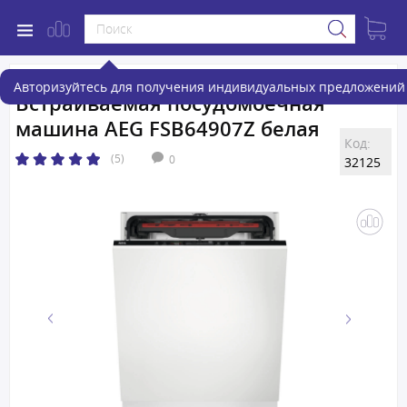
Авторизуйтесь для получения индивидуальных предложений 
Встраиваемая посудомоечная
машина AEG FSB64907Z белая
Код:
(5)
0
32125