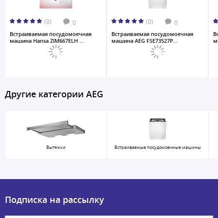
(0)
(0)
0
0
Встраиваемая посудомоечная
Встраиваемая посудомоечная
В
машина Hansa ZIM667ELH ...
машина AEG FSE73527P...
м
Другие категории AEG
Вытяжки
Встраиваемые посудомоечные машины
Подписка на рассылку