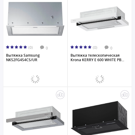
(0)
(0)
0
0
Вытяжка Samsung
Вытяжка телескопическая
NK52FG454CS/UR
Krona KERRY E 600 WHITE PB...