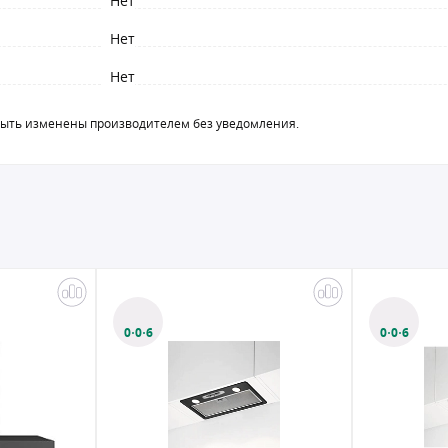
Нет
Нет
Нет
быть изменены производителем без уведомления.
0·0·6
0·0·6