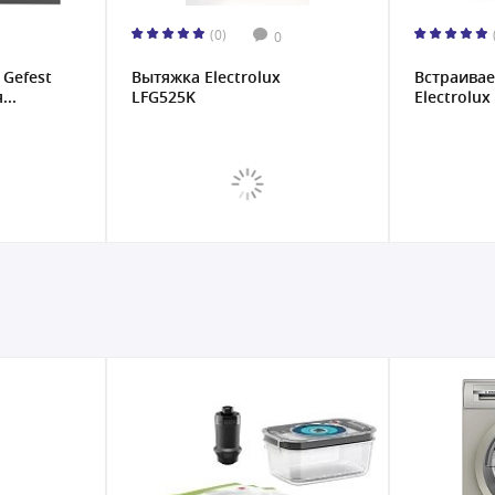
(0)
0
Gefest
Вытяжка Electrolux
Встраива
...
LFG525K
Electrolux