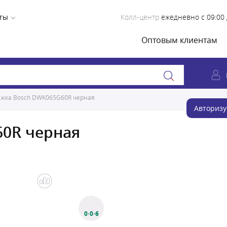
ты
Колл-центр
ежедневно с 09:00 
Оптовым клиентам
жка Bosch DWK065G60R черная
Авторизу
0R черная
0·0·6