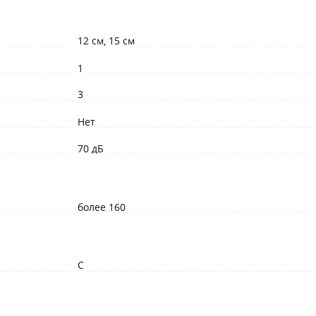
12 см, 15 см
1
3
Нет
70 дБ
более 160
C