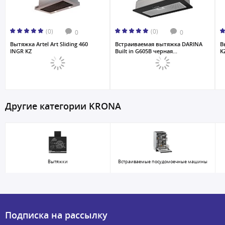
(0)
(0)
0
0
Вытяжка Artel Art Sliding 460
Встраиваемая вытяжка DARINA
В
INGR KZ
Built in G605B черная...
K
Другие категории KRONA
Вытяжки
Встраиваемые посудомоечные машины
Подписка на рассылку