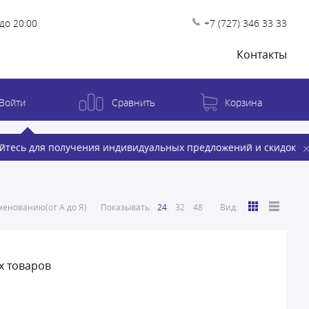
до 20:00
+7 (727) 346 33 33
Контакты
Войти
Сравнить
Корзина
йтесь для получения индивидуальных предложений и скидок
енованию(от А до Я)
Показывать:
24
32
48
Вид:
х товаров