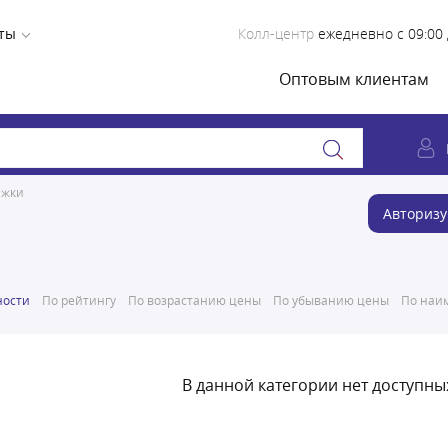
ты
Колл-центр
ежедневно с 09:00 
Оптовым клиентам
яжки
Авторизу
ности
По рейтингу
По возрастанию цены
По убыванию цены
По наим
В данной категории нет доступны