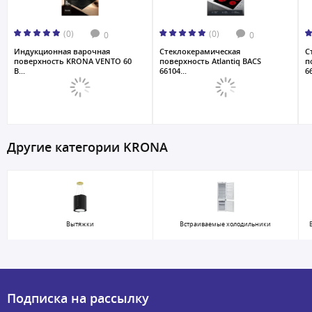
(0)
(0)
0
0
Индукционная варочная
Стеклокерамическая
С
поверхность KRONA VENTO 60
поверхность Atlantiq BACS
п
B...
66104...
66
Другие категории KRONA
Вытяжки
Встраиваемые холодильники
Подписка на рассылку