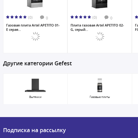
(0)
(0)
0
0
Газовая плита Artel APETITO 01-
Плита газовая Artel APETITO 02-
Г
E серая...
G, серый...
F
Другие категории Gefest
Вытяжки
Газовые плиты
Подписка на рассылку