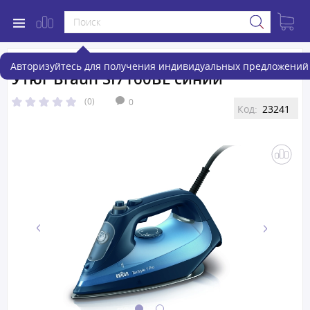
Авторизуйтесь для получения индивидуальных предложений 
Утюг Braun SI7160BL синий
(0)
0
Код:
23241