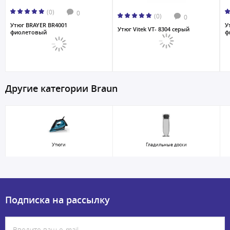
(0)
0
(0)
0
Утюг BRAYER BR4001
У
Утюг Vitek VT- 8304 серый
фиолетовый
ф
Другие категории Braun
Утюги
Гладильные доски
Подписка на рассылку