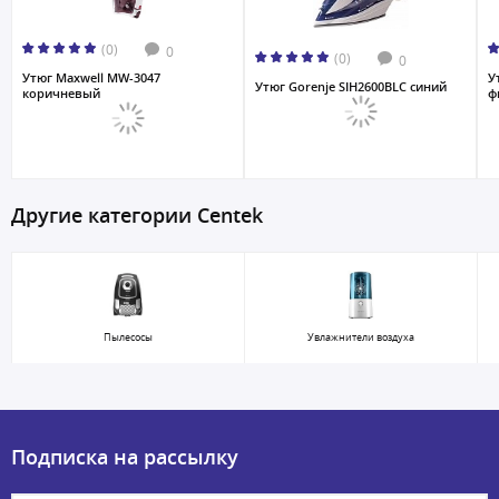
(0)
0
(0)
0
Утюг Maxwell MW-3047
У
Утюг Gorenje SIH2600BLC синий
коричневый
ф
Другие категории Centek
Пылесосы
Увлажнители воздуха
Подписка на рассылку