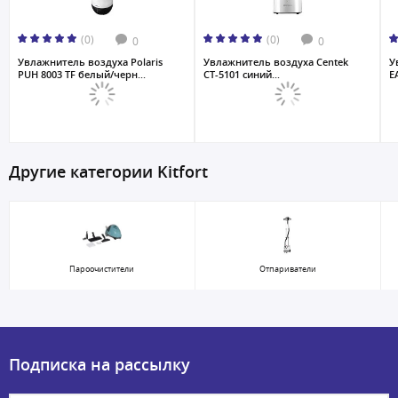
(0)
(0)
0
0
Увлажнитель воздуха Polaris
Увлажнитель воздуха Centek
У
PUH 8003 TF белый/черн...
СТ-5101 синий...
E
Другие категории Kitfort
Пароочистители
Отпариватели
Подписка на рассылку