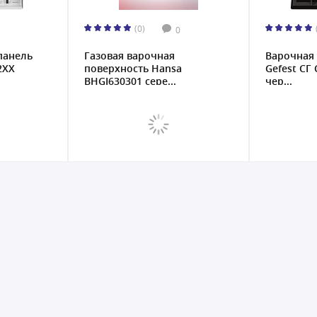
(0)
0
панель
Газовая варочная
Варочная 
2XX
поверхность Hansa
Gefest СГ
BHGI630301 сере...
чер...