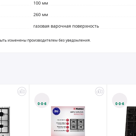
100 мм
260 мм
газовая варочная поверхность
быть изменены производителем без уведомления.
0·0·6
0·0·6