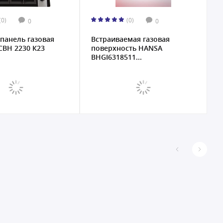
(0)
(0)
0
0
панель газовая
Встраиваемая газовая
Г
 СВН 2230 К23
поверхность HANSA
п
BHGI6318511...
4