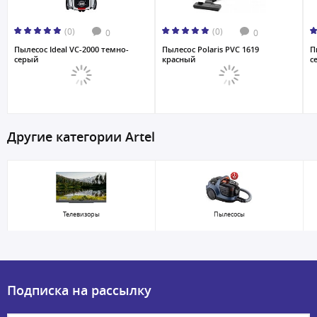
(0)
(0)
0
0
Пылесос Ideal VC-2000 темно-
Пылесос Polaris PVC 1619
П
серый
красный
с
Другие категории Artel
Телевизоры
Пылесосы
Подписка на рассылку