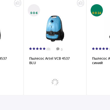
0·0·6
0·0·24
(0)
0
4537
Пылесос Artel VCB 4537
Пылесос A
BLU
синий