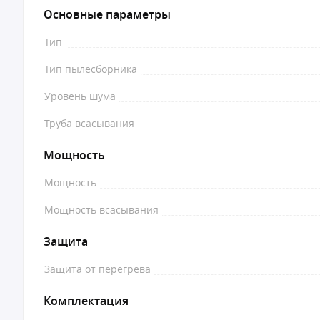
Основные параметры
Тип
Тип пылесборника
Уровень шума
Труба всасывания
Мощность
Мощность
Мощность всасывания
Защита
Защита от перегрева
Комплектация