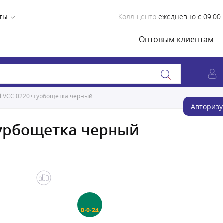
ты
Колл-центр
ежедневно с 09:00 
Оптовым клиентам
el VCC 0220+турбощетка черный
Авторизу
турбощетка черный
0·0·24