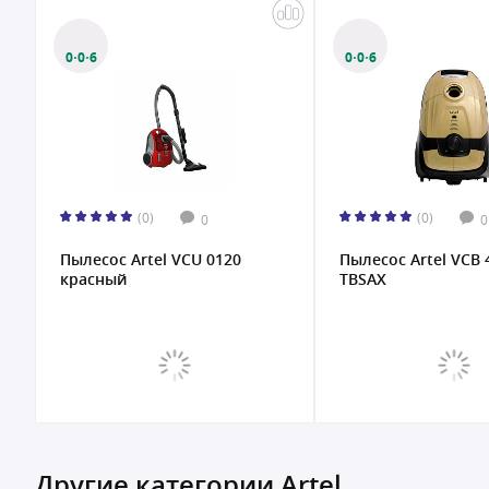
0·0·6
0·0·6
(0)
(0)
0
0
Пылесос Artel VCU 0120
Пылесос Artel VCB 
красный
TBSAX
Другие категории Artel