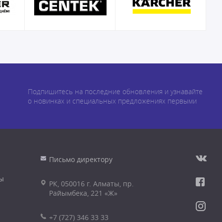
Подпишитесь на последние обновления и узнавайте
о новинках и специальных предложениях первыми
Письмо директору
ы
РК, 050016 г. Алматы, пр.
Райымбека, 221 «Ж»
+7 (727) 346 33 33