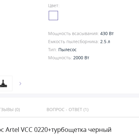
Цвет:
Мощность всасывания:
430 Вт
Емкость пылесборника:
2.5 л
Тип:
Пылесос
Мощность:
2000 Вт
ЗЫВЫ (0)
ВОПРОС - ОТВЕТ (1)
с Artel VCC 0220+турбощетка черный