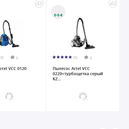
0·0·6
0
(0)
(0)
0
0
rtel VCC 0120
Пылесос Artel VCC
П
0220+турбощетка серый
KZ...