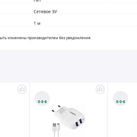
Сетевое ЗУ
1 м
быть изменены производителем без уведомления.
0·0·6
0·0·6