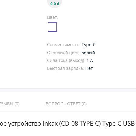
0·0·6
Цвет:
Совместимость:
Type-C
Основной цвет:
Белый
Сила тока (выход):
1 A
Быстрая зарядка:
Нет
ЗЫВЫ (0)
ВОПРОС - ОТВЕТ (0)
е устройство Inkax (CD-08-TYPE-C) Type-C USB