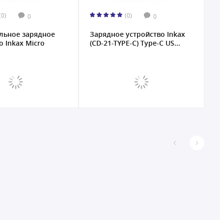
(0)
(0)
0
0
льное зарядное
Зарядное устройство Inkax
З
о Inkax Micro
(CD-21-TYPE-C) Type-C US...
(