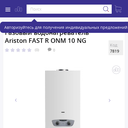
Авторизуйтесь для получения индивидуальных предложений 
Газовый водонагреватель
Ariston FAST R ONM 10 NG
Код:
(0)
0
7819