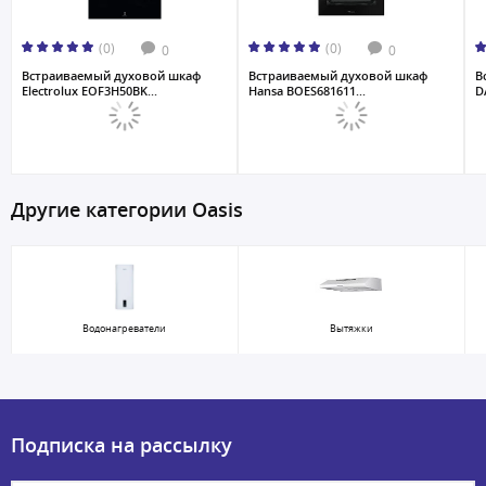
(0)
(0)
0
0
Встраиваемый духовой шкаф
Встраиваемый духовой шкаф
В
Electrolux EOF3H50BK...
Hansa BOES681611...
D
Другие категории Oasis
Водонагреватели
Вытяжки
Подписка на рассылку