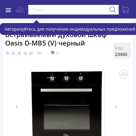
Авторизуйтесь для получения индивидуальных предложений 
Встраиваемый духовой шкаф
Oasis D-MB5 (V) черный
Код:
(0)
0
23460