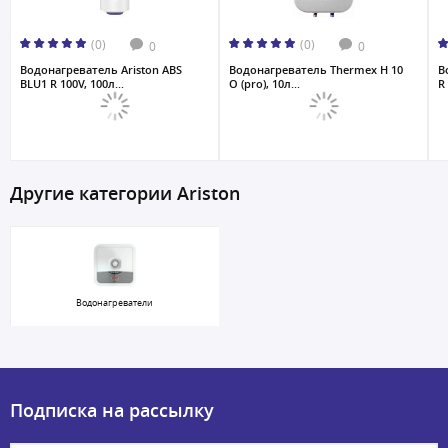
(0)
(0)
0
0
Водонагреватель Ariston ABS
Водонагреватель Thermex H 10
В
BLU1 R 100V, 100л...
O (pro), 10л...
R
Другие категории Ariston
Водонагреватели
Подписка на рассылку