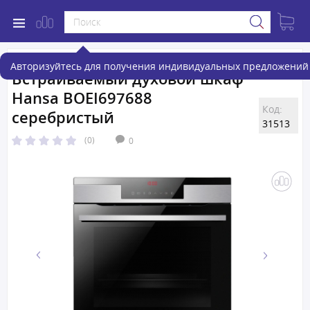
Авторизуйтесь для получения индивидуальных предложений 
Встраиваемый духовой шкаф
Hansa BOEI697688
Код:
серебристый
31513
(0)
0