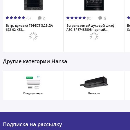
(0)
(0)
0
0
Встр. духовка ГЕФЕСТ ЭДВ ДА
Встраиваемый духовой шкаф
В
622-02 К53...
AEG BPE748380B черный...
S
Другие категории Hansa
Кондиционеры
Вытяжки
Подписка на рассылку