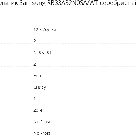
льник Samsung RB33A32N0SA/WT cеребристы
12 кг/сутки
2
N, SN, ST
2
Есть
Снизу
1
20 ч
No Frost
No Frost