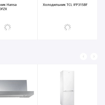
к Hansa
Холодильник TCL IFP315BF
Хо
FZX
MD