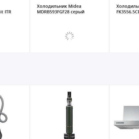
Холодильник Midea
Холодильни
 ITR
MDRB593FGF28 серый
FK3556.5CD