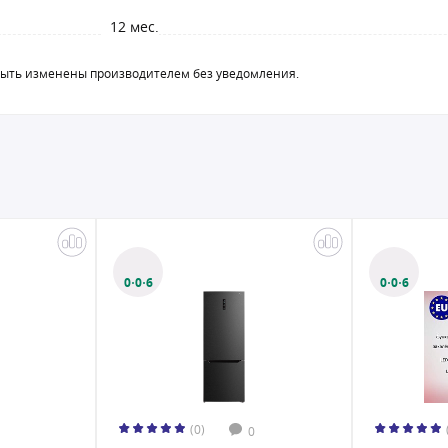
12 мес.
быть изменены производителем без уведомления.
0·0·6
0·0·6
(0)
(0
0