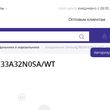
ты
Колл-центр
ежедневно с 09:00 
Оптовым клиентам
дильники и морозильники
Холодильник Samsung RB33A32N0SA/WT cе
Авторизу
B33A32N0SA/WT