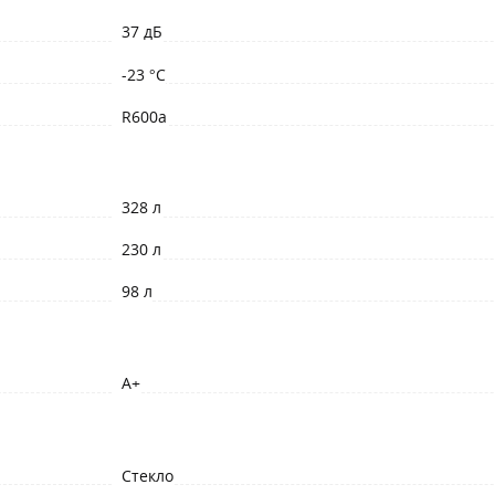
37 дБ
-23 °C
R600a
328 л
230 л
98 л
A+
Стекло