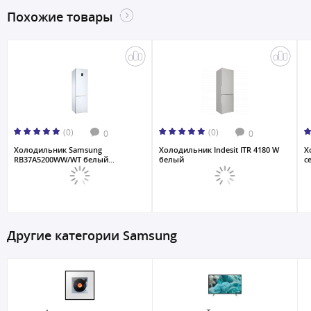
Похожие товары
(0)
(0)
0
0
Холодильник Samsung
Холодильник Indesit ITR 4180 W
Х
RB37A5200WW/WT белый...
белый
с
Другие категории Samsung