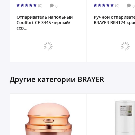
(0)
(0)
0
0
Отпариватель напольный
Ручной отпариват
Coolfort CF-3445 черный/
BRAYER BR4124 крас
сер...
Другие категории BRAYER