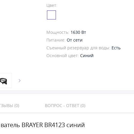
Цвет:
Мощность:
1630 Вт
Питание:
От сети
Съемный резервуар для воды:
Есть
Основной цвет:
Синий
ЗЫВЫ (0)
ВОПРОС - ОТВЕТ (0)
ватель BRAYER BR4123 синий