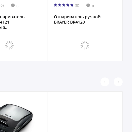
(0)
(0)
0
0
тпариватель
Отпариватель ручной
4121
BRAYER BR4120
й...