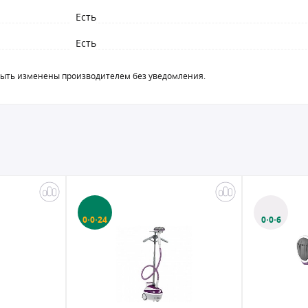
Есть
Есть
быть изменены производителем без уведомления.
0·0·24
0·0·6