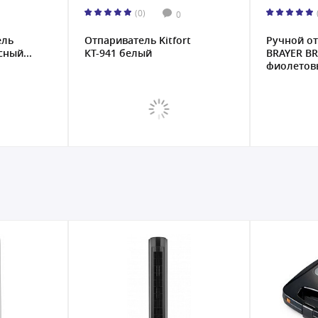
(0)
0
ель
Отпариватель Kitfort
Ручной о
ный...
КТ-941 белый
BRAYER BR
фиолетовы