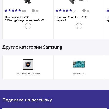
(0)
(0)
0
0
Пылесос Artel VCC
Пылесос Centek CT-2539
П
0220+турбощетка черный KZ...
черный
к
Другие категории Samsung
Акустические системы
Телевизоры
Подписка на рассылку