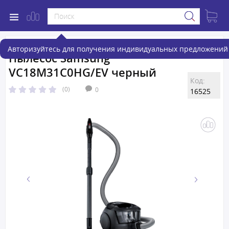
Авторизуйтесь для получения индивидуальных предложений 
Пылесос Samsung
VC18M31C0HG/EV черный
Код:
(0)
0
16525