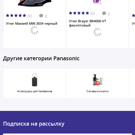
(0)
0
(0)
0
Утюг Brayer BR4000-VT
Утюг Maxwell MW-3034 черный
У
фиолетовый
Другие категории Panasonic
Аксессуары для телефонов
Соковыжималки
Подписка на рассылку