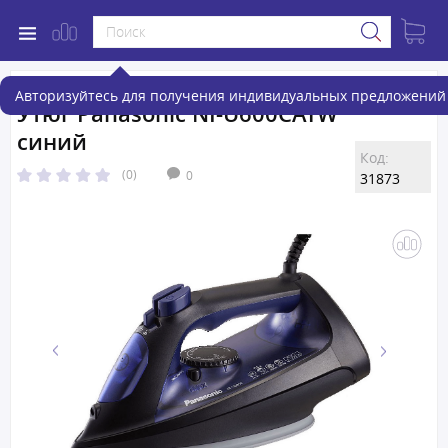
Авторизуйтесь для получения индивидуальных предложений 
Утюг Panasonic NI-U600CATW
синий
Код:
(0)
0
31873